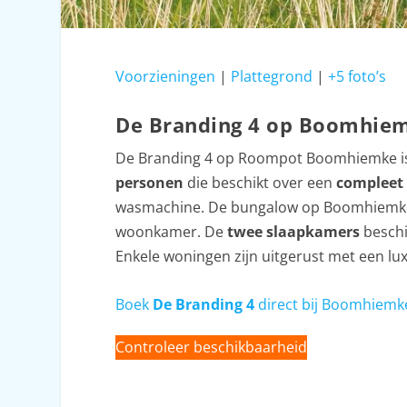
Voorzieningen
|
Plattegrond
|
+5 foto’s
De Branding 4 op Boomhie
De Branding 4 op Roompot Boomhiemke i
personen
die beschikt over een
compleet 
wasmachine. De bungalow op Boomhiemke
woonkamer. De
twee slaapkamers
beschi
Enkele woningen zijn uitgerust met een l
Boek
De Branding 4
direct bij Boomhiemk
Controleer beschikbaarheid