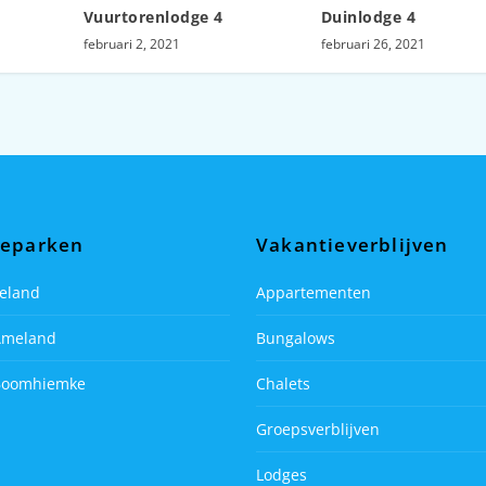
Vuurtorenlodge 4
Duinlodge 4
februari 2, 2021
februari 26, 2021
ieparken
Vakantieverblijven
eland
Appartementen
Ameland
Bungalows
Boomhiemke
Chalets
Groepsverblijven
Lodges