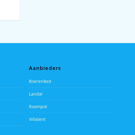
Aanbieders
BoerenBed
Landal
Roompot
Villatent