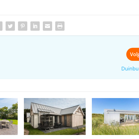
Vol
Duinbu