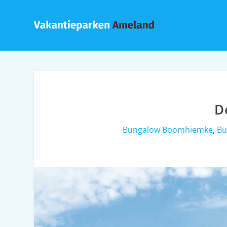
D
Bungalow Boomhiemke
,
Bu