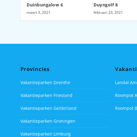
Duinbungalow 6
Duyngolf 8
maart 3, 2021
februari 23, 2021
Provincies
Vakant
Vakantieparken Drenthe
Landal Am
Vakantieparken Friesland
Roompot 
Vakantieparken Gelderland
Roompot 
Vakantieparken Groningen
Vakantieparken Limburg